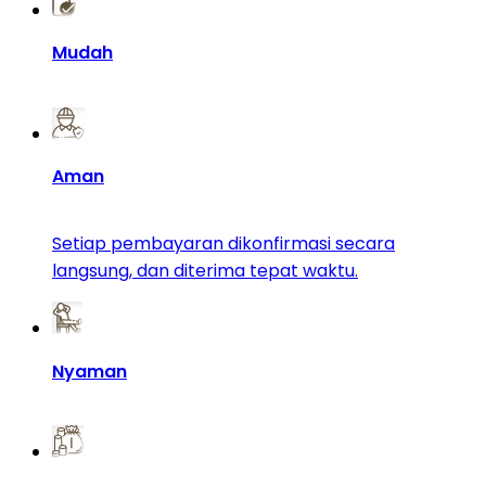
Mudah
Bisa akses aplikasi di mana saja melalui perangkat
seluler atau web.
Aman
Setiap pembayaran dikonfirmasi secara
langsung, dan diterima tepat waktu.
Nyaman
Dukungan & Bantuan 24/7.
Cuan