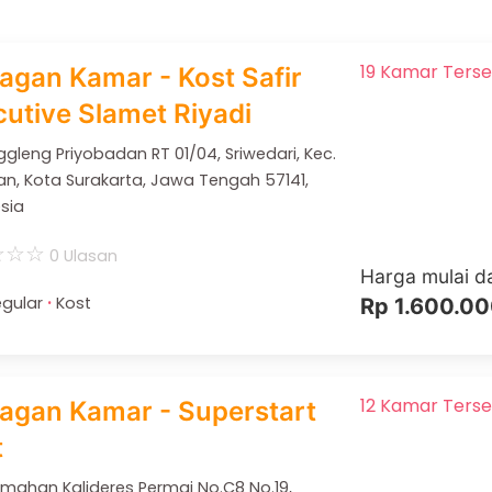
19 Kamar Terse
agan Kamar - Kost Safir
utive Slamet Riyadi
nggleng Priyobadan RT 01/04, Sriwedari, Kec.
n, Kota Surakarta, Jawa Tengah 57141,
sia
☆
☆
☆
0 Ulasan
Harga mulai da
·
gular
Kost
Rp 1.600.0
12 Kamar Terse
ragan Kamar - Superstart
t
rumahan Kalideres Permai No.C8 No.19,