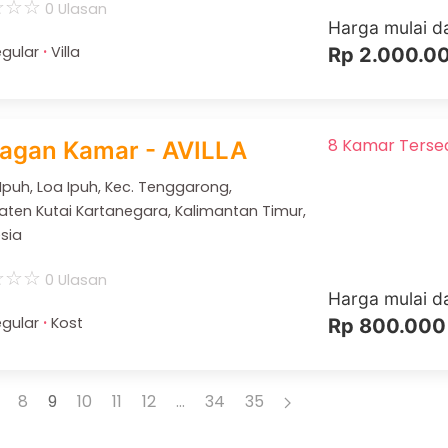
☆
☆
☆
0 Ulasan
Harga mulai da
·
gular
Villa
Rp 2.000.0
8 Kamar Terse
ragan Kamar - AVILLA
 Ipuh, Loa Ipuh, Kec. Tenggarong,
ten Kutai Kartanegara, Kalimantan Timur,
sia
☆
☆
☆
0 Ulasan
Harga mulai da
·
gular
Kost
Rp 800.000
8
9
10
11
12
...
34
35