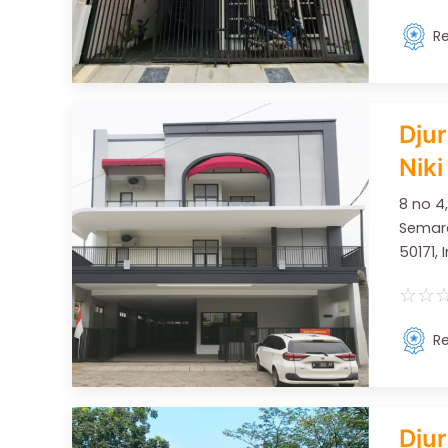
Re
Djur
Niki
8 no 4,
Semar
50171,
☆
☆
Re
Djur