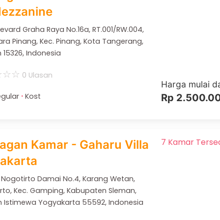
Mezzanine
ulevard Graha Raya No.16a, RT.001/RW.004,
ra Pinang, Kec. Pinang, Kota Tangerang,
 15326, Indonesia
☆
☆
☆
0 Ulasan
Harga mulai da
·
gular
Kost
Rp 2.500.0
7 Kamar Terse
agan Kamar - Gaharu Villa
jakarta
lla Nogotirto Damai No.4, Karang Wetan,
rto, Kec. Gamping, Kabupaten Sleman,
 Istimewa Yogyakarta 55592, Indonesia