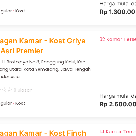
Harga mulai da
·
gular
Kost
Rp 1.600.0
32 Kamar Ters
agan Kamar - Kost Griya
 Asri Premier
 Jl. Brotojoyo No.8, Panggung Kidul, Kec.
ang Utara, Kota Semarang, Jawa Tengah
 Indonesia
☆
☆
☆
0 Ulasan
Harga mulai da
·
gular
Kost
Rp 2.600.0
14 Kamar Terse
agan Kamar - Kost Finch