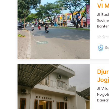
VI 
Jl. Bo
Sudima
Banten
☆
☆
Re
Djur
Jog
Jl. Vi
Nogoti
Daerah