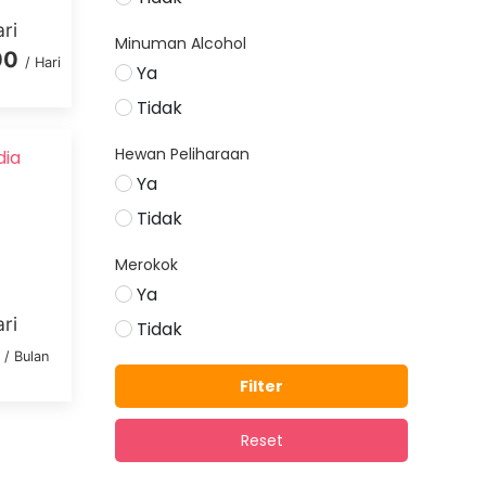
ri
Minuman Alcohol
00
/ Hari
Ya
Tidak
Hewan Peliharaan
dia
Ya
Tidak
Merokok
Ya
ri
Tidak
/ Bulan
Filter
Reset