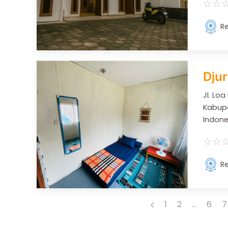
☆
☆
Re
Dju
Jl. Loa
Kabupa
Indone
☆
☆
Re
1
2
...
6
7