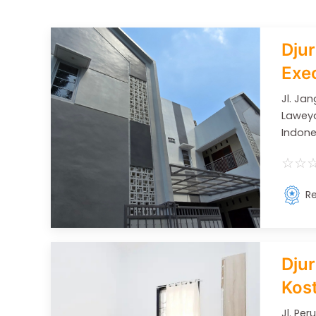
Djur
Exec
Jl. Ja
Laweya
Indone
☆
☆
Re
Dju
Kos
Jl. Pe