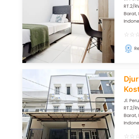
RT.2/RW
Barat,
Indone
☆
☆
Re
Dju
Kos
Jl. Pe
RT.2/RW
Barat,
Indone
☆
☆