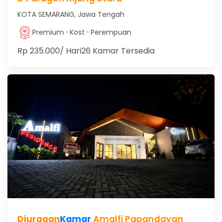
KOTA SEMARANG, Jawa Tengah
·
·
Premium
Kost
Perempuan
Rp 235.000
/ Hari
26 Kamar Tersedia
Djuragan
Kamar
Amalfi Papandayan