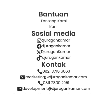
Bantuan
Tentang Kami
Karir
Sosial media
djuragankamar
djuragankamar
DjuraganKamar
djuragankamar
Kontak
0821 3718 6663
marketing@djuragankamar.com
0811 2800 2951
development@djuragankamar.com
Dapatkan aplikasi DjuraganKamar melalui