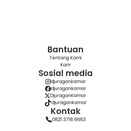
Bantuan
Tentang Kami
Karir
Sosial media
djuragankamar
djuragankamar
DjuraganKamar
djuragankamar
Kontak
0821 3718 6663
marketing@djuragankamar.com