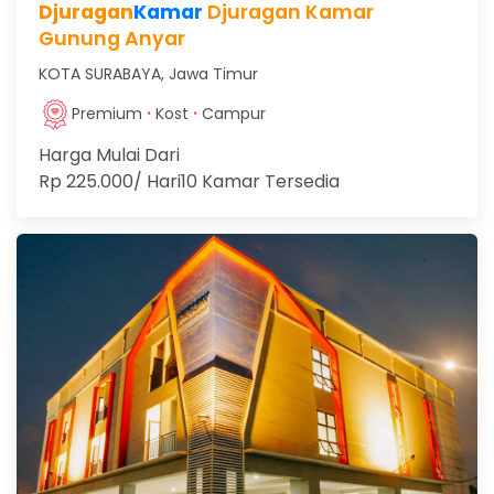
Djuragan
Kamar
Djuragan Kamar
Gunung Anyar
KOTA SURABAYA, Jawa Timur
·
·
Premium
Kost
Campur
Harga Mulai Dari
Rp 225.000
/ Hari
10 Kamar Tersedia